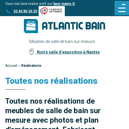
Tous nos lave mains sont sur
lave-mains.fr
Aller
Aller au
02 40 80 30 20
au
contenu
menu
Meubles de salle de bain sur-mesure.
Notre salle d’exposition à Nantes
Accueil
~
Réalisations
Toutes nos réalisations
Toutes nos réalisations de
meubles de salle de bain sur
mesure avec photos et plan