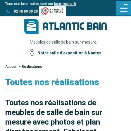
Tous nos lave mains sont sur
lave-mains.fr
Aller
Aller au
02 40 80 30 20
au
contenu
menu
Meubles de salle de bain sur-mesure.
Notre salle d’exposition à Nantes
Accueil
~
Réalisations
Toutes nos réalisations
Toutes nos réalisations de
meubles de salle de bain sur
mesure avec photos et plan