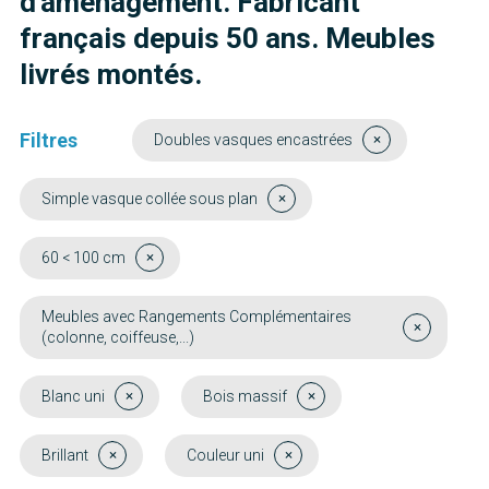
d'aménagement. Fabricant
français depuis 50 ans. Meubles
livrés montés.
Filtres
Doubles vasques encastrées
Simple vasque collée sous plan
60 < 100 cm
Meubles avec Rangements Complémentaires
(colonne, coiffeuse,...)
Blanc uni
Bois massif
Brillant
Couleur uni