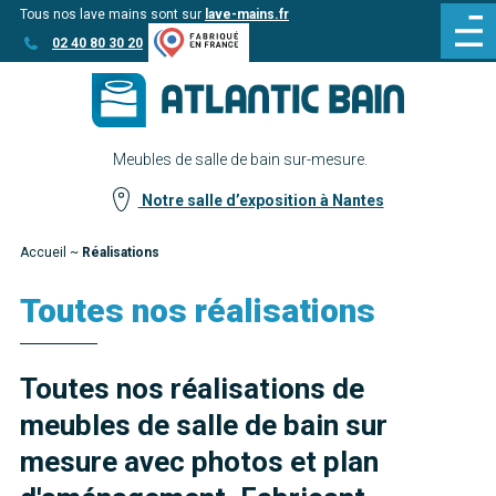
Tous nos lave mains sont sur
lave-mains.fr
Aller
Aller au
02 40 80 30 20
au
contenu
menu
Meubles de salle de bain sur-mesure.
Notre salle d’exposition à Nantes
Accueil
~
Réalisations
Toutes nos réalisations
Toutes nos réalisations de
meubles de salle de bain sur
mesure avec photos et plan