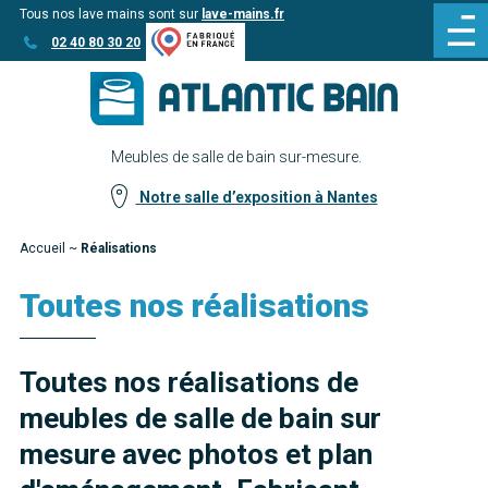
Tous nos lave mains sont sur
lave-mains.fr
Aller
Aller au
02 40 80 30 20
au
contenu
menu
Meubles de salle de bain sur-mesure.
Notre salle d’exposition à Nantes
Accueil
~
Réalisations
Toutes nos réalisations
Toutes nos réalisations de
meubles de salle de bain sur
mesure avec photos et plan