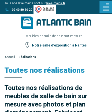
Tous nos lave mains sont sur
lave-mains.fr
Aller
Aller au
02 40 80 30 20
au
contenu
menu
Meubles de salle de bain sur-mesure.
Notre salle d’exposition à Nantes
Accueil
~
Réalisations
Toutes nos réalisations
Toutes nos réalisations de
meubles de salle de bain sur
mesure avec photos et plan