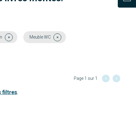
m
Meuble WC
Page 1 sur 1
 filtres
.