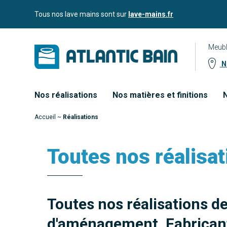
Aller
Aller au
Tous nos lave mains sont sur
lave-mains.fr
au
contenu
menu
Meubl
No
Nos réalisations
Nos matières et finitions
N
Accueil
~
Réalisations
Toutes nos réalisat
Toutes nos réalisations d
d'aménagement. Fabricant