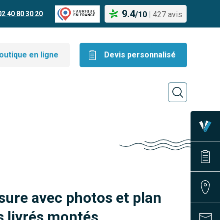
9.4
02 40 80 30 20
/
10
|
427 avis
outique en ligne
Devis personnalisé
sure avec photos et plan
 livrés montés.