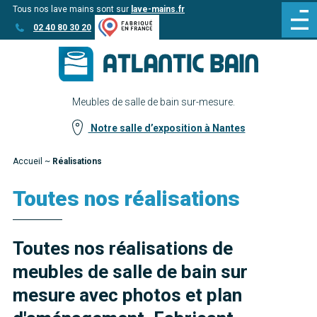
Tous nos lave mains sont sur
lave-mains.fr
Aller
Aller au
02 40 80 30 20
au
contenu
menu
Meubles de salle de bain sur-mesure.
Notre salle d’exposition à Nantes
Accueil
~
Réalisations
Toutes nos réalisations
Toutes nos réalisations de
meubles de salle de bain sur
mesure avec photos et plan