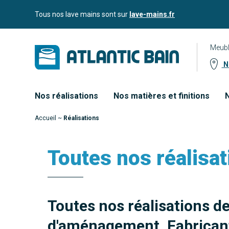
Aller
Aller au
Tous nos lave mains sont sur
lave-mains.fr
au
contenu
menu
Meubl
No
Nos réalisations
Nos matières et finitions
N
Accueil
~
Réalisations
Toutes nos réalisat
Toutes nos réalisations d
d'aménagement. Fabricant