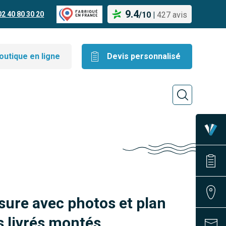
9.4
02 40 80 30 20
/
10
|
427 avis
outique en ligne
Devis personnalisé
sure avec photos et plan
 livrés montés.