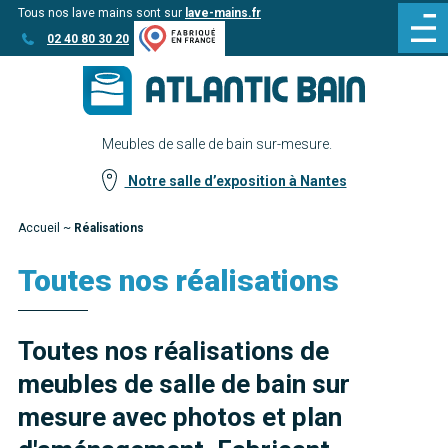
Tous nos lave mains sont sur
lave-mains.fr
Aller
Aller au
02 40 80 30 20
au
contenu
menu
Meubles de salle de bain sur-mesure.
Notre salle d’exposition à Nantes
Accueil
~
Réalisations
Toutes nos réalisations
Toutes nos réalisations de
meubles de salle de bain sur
mesure avec photos et plan