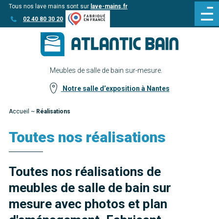
Tous nos lave mains sont sur
lave-mains.fr
Aller
Aller au
02 40 80 30 20
au
contenu
menu
Meubles de salle de bain sur-mesure.
Notre salle d’exposition à Nantes
Accueil
~
Réalisations
Toutes nos réalisations
Toutes nos réalisations de
meubles de salle de bain sur
mesure avec photos et plan