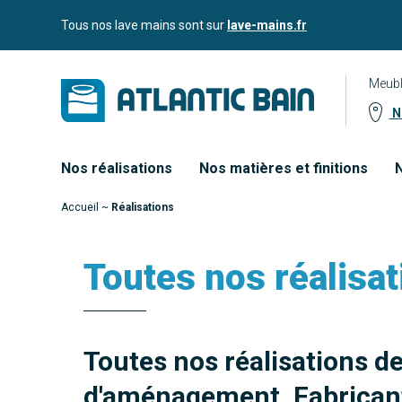
Aller
Aller au
Tous nos lave mains sont sur
lave-mains.fr
au
contenu
menu
Meubl
No
Nos réalisations
Nos matières et finitions
N
Accueil
~
Réalisations
Toutes nos réalisat
Toutes nos réalisations d
d'aménagement. Fabricant