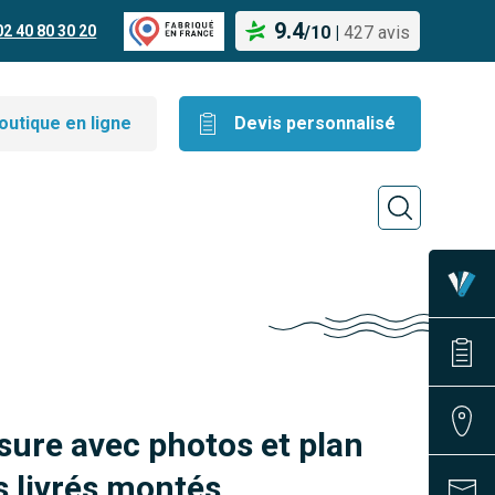
9.4
02 40 80 30 20
/
10
|
427 avis
outique en ligne
Devis personnalisé
sure avec photos et plan
 livrés montés.