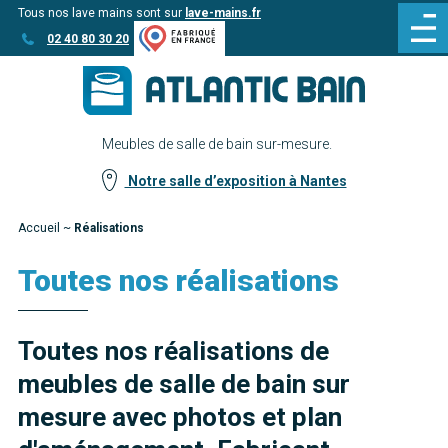
Tous nos lave mains sont sur
lave-mains.fr
Aller
Aller au
02 40 80 30 20
au
contenu
menu
Meubles de salle de bain sur-mesure.
Notre salle d’exposition à Nantes
Accueil
~
Réalisations
Toutes nos réalisations
Toutes nos réalisations de
meubles de salle de bain sur
mesure avec photos et plan