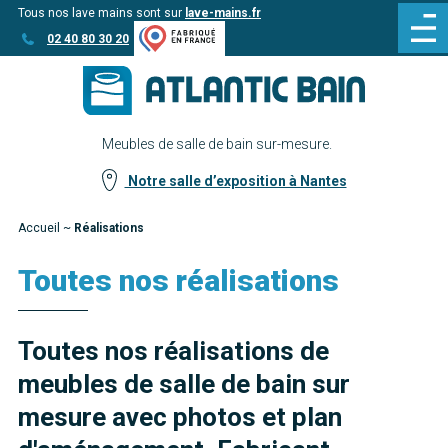
Tous nos lave mains sont sur
lave-mains.fr
Aller
Aller au
02 40 80 30 20
au
contenu
menu
Meubles de salle de bain sur-mesure.
Notre salle d’exposition à Nantes
Accueil
~
Réalisations
Toutes nos réalisations
Toutes nos réalisations de
meubles de salle de bain sur
mesure avec photos et plan