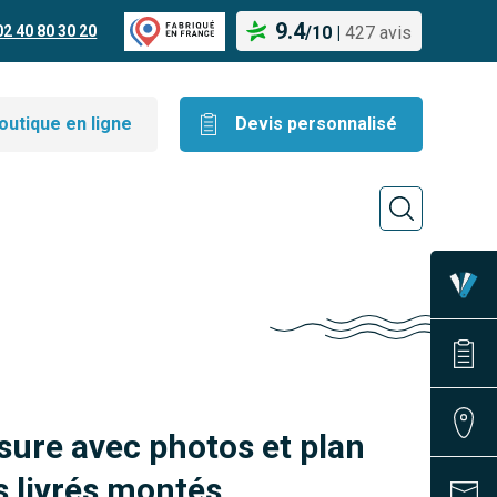
9.4
02 40 80 30 20
/
10
|
427 avis
outique en ligne
Devis personnalisé
sure avec photos et plan
 livrés montés.