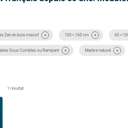
s Zen en bois massif
100 < 160 cm
60 < 1
bles Sous Combles ou Rampant
Marbre naturel
1 résultat
Palmier
Découvrir