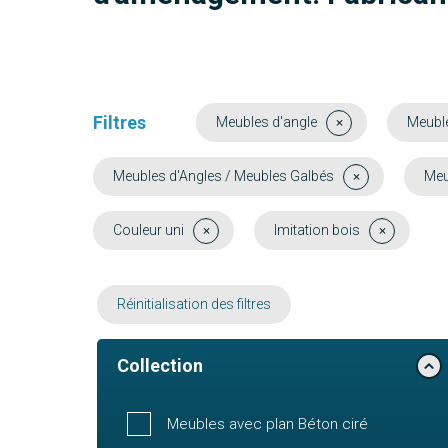
Filtres
Meubles d'angle
Meuble
Meubles d'Angles / Meubles Galbés
Meu
Couleur uni
Imitation bois
Réinitialisation des filtres
Collection
Meubles avec plan Béton ciré