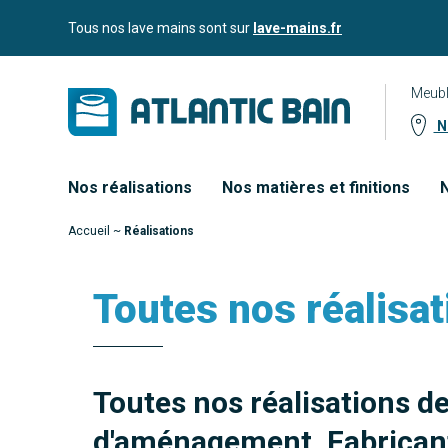
Aller
Aller au
Tous nos lave mains sont sur
lave-mains.fr
au
contenu
menu
Meubl
No
Nos réalisations
Nos matières et finitions
N
Accueil
~
Réalisations
Toutes nos réalisat
Toutes nos réalisations d
d'aménagement. Fabricant