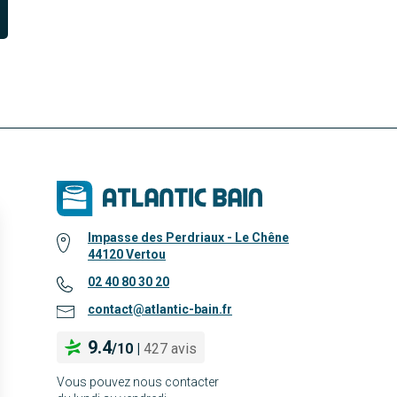
Impasse des Perdriaux - Le Chêne
44120 Vertou
02 40 80 30 20
contact@atlantic-bain.fr
9.4
/
10
|
427 avis
Vous pouvez nous contacter