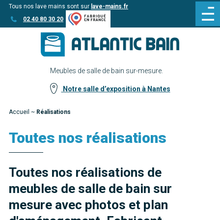
Tous nos lave mains sont sur
lave-mains.fr
Aller
Aller au
02 40 80 30 20
au
contenu
menu
Meubles de salle de bain sur-mesure.
Notre salle d’exposition à Nantes
Accueil
~
Réalisations
Toutes nos réalisations
Toutes nos réalisations de
meubles de salle de bain sur
mesure avec photos et plan