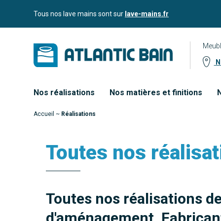
Aller
Aller au
Tous nos lave mains sont sur
lave-mains.fr
au
contenu
menu
Meubl
No
Nos réalisations
Nos matières et finitions
N
Accueil
~
Réalisations
Toutes nos réalisat
Toutes nos réalisations d
d'aménagement. Fabricant