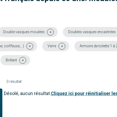
Double vasques moulées
Doubles vasques encastrées
coiffeuse,...)
Verre
Armoire de toilette 1 à 
Brillant
0 résultat
Désolé, aucun résultat.
Cliquez ici pour réinitialiser les