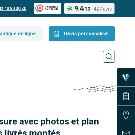
9.4
02 40 80 30 20
/
10
|
427 avis
outique en ligne
Devis personnalisé
sure avec photos et plan
 livrés montés.