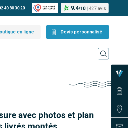
9.4
02 40 80 30 20
/
10
|
427 avis
outique en ligne
Devis personnalisé
sure avec photos et plan
 livrés montés.