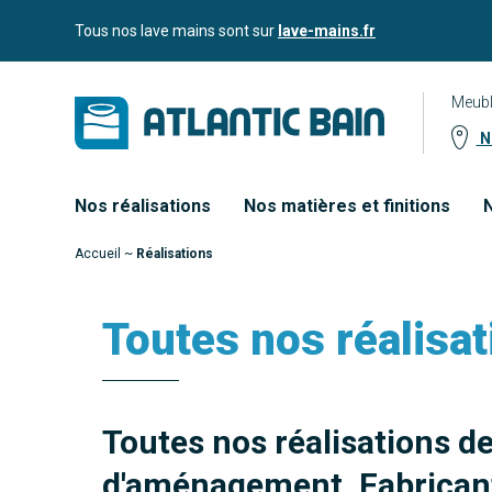
Aller
Aller au
Tous nos lave mains sont sur
lave-mains.fr
au
contenu
menu
Meubl
No
Nos réalisations
Nos matières et finitions
N
Accueil
~
Réalisations
Toutes nos réalisat
Toutes nos réalisations d
d'aménagement. Fabricant