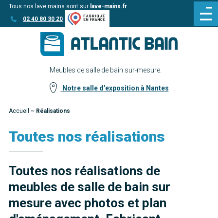
Tous nos lave mains sont sur
lave-mains.fr
Aller
Aller au
02 40 80 30 20
au
contenu
menu
Meubles de salle de bain sur-mesure.
Notre salle d’exposition à Nantes
Accueil
~
Réalisations
Toutes nos réalisations
Toutes nos réalisations de
meubles de salle de bain sur
mesure avec photos et plan