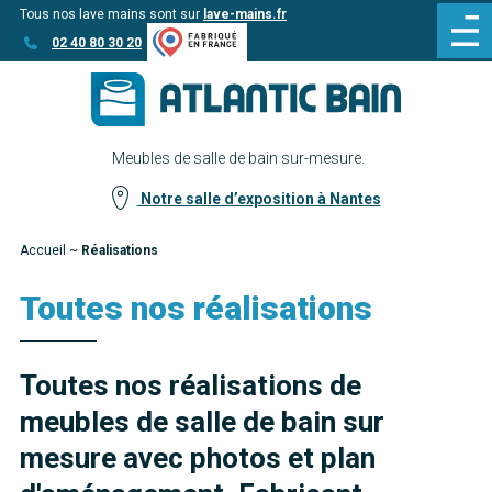
Tous nos lave mains sont sur
lave-mains.fr
Aller
Aller au
02 40 80 30 20
au
contenu
menu
Meubles de salle de bain sur-mesure.
Notre salle d’exposition à Nantes
Accueil
~
Réalisations
Toutes nos réalisations
Toutes nos réalisations de
meubles de salle de bain sur
mesure avec photos et plan